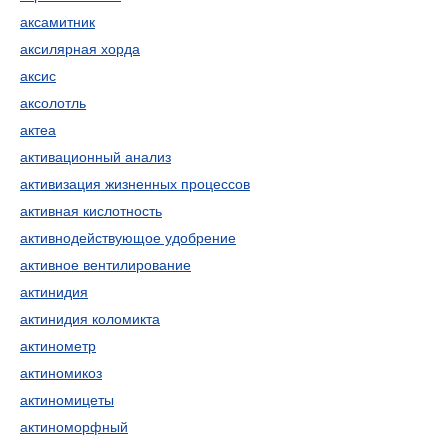
аксамитник
аксилярная хорда
аксис
аксолотль
актеа
активационный анализ
активизация жизненных процессов
активная кислотность
активнодействующое удобрение
активное вентилирование
актинидия
актинидия коломикта
актинометр
актиномикоз
актиномицеты
актиноморфный