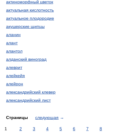
актиноморфный цветок
актуальная кислотность
актуальное плодородие
акушерские щипцы
аланин
алант
алантол
алданский виноград
алеврит
алейкейя
алейрон
александрийский клевер
александрийский лист
Страницы
следующая
→
1
2
3
4
5
6
7
8