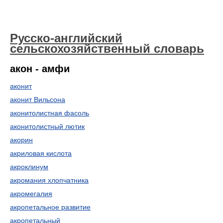
Русско-английский
сельскохозяйственный словарь
акон - амфи
аконит
аконит Вильсона
аконитолистная фасоль
аконитолистный лютик
акорин
акриловая кислота
акроклинум
акромания хлопчатника
акромегалия
акропетальное развитие
акропетальный